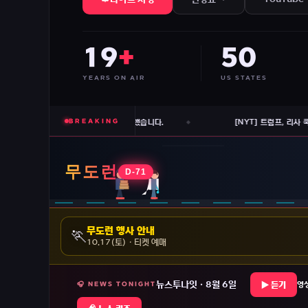
19
+
50
YEARS ON AIR
US STATES
BREAKING
연회장 업무를 차단하고 대법원 검토를 시작했습니다.
[NYT] 트럼프, 리사 
무도런 행사 안내
🏃
10.17(토) · 티켓 예매
뉴스투나잇 · 8월 6일
▶ 듣기
🎧 NEWS TONIGHT
영