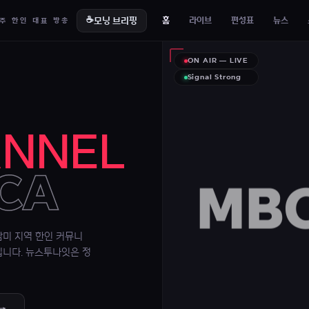
☕
모닝 브리핑
홈
라이브
편성표
뉴스
주 한인 대표 방송
ON AIR — LIVE
Signal Strong
NNEL
ICA
MBC
남미 지역 한인 커뮤니
입니다. 뉴스투나잇은 정
 →