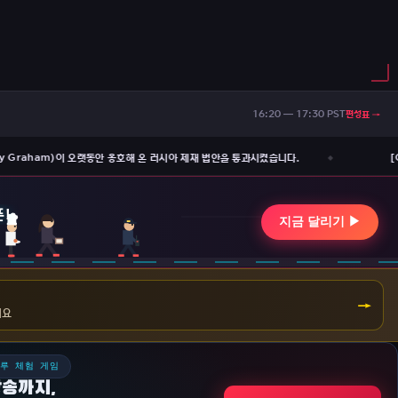
편성표 →
16:20 — 17:30 PST
ey Graham)이 오랫동안 옹호해 온 러시아 제재 법안을 통과시켰습니다.
[C
→
겨요