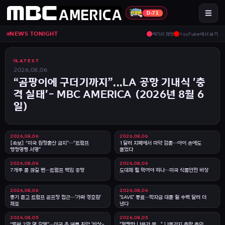
MBC America 뉴스투나잇
D-71
NEWS TONIGHT
여기서 재생
YouTube에서 보기
LATEST
2026.08.06
“곰팡이에 구더기까지”...LA 공항 기내식 '충
격 실태'- MBC AMERICA (2026년 8월 6
일)
2026.08.06
2026.08.06
[속보] “미국 원정출산 금지”…”트럼프
1달러 지폐에서 마약 검출…아이 손에도
행정명령 서명”
묻었다
2026.08.06
2026.08.06
7개주 물 끊길 뻔…트럼프 책임 공방
도대체 뭘 먹어야 하나…미국 식품안전 비상
2026.08.06
2026.08.06
총기 들고 트럼프 골프장 접근…'가짜 경호원'
'SAVE' 종료…학자금 대출 월 수백 달러 더
체포
낸다
2026.08.05
2026.08.05
“벌써 2만 명 감염”…미국 올 여름 최악 '비상-
"멀쩡한 나무가 뚝..." 나뭇가지 추락 주의