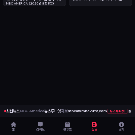
MBC AMERICA (2026년 8월 5일)
최신뉴스
MBC America
뉴스투나잇
제보
mbca@mbc24tv.com
뉴스투나잇
ICA (2026년 8월 6일)
[속보] “미국 원정출산 금지”…”트럼프 행정명령 서명”
홈
라이브
편성표
뉴스
소개