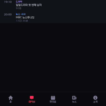
드라마
19:10
일일드라마 첫 번째 남자
50분
뉴스·시사
20:00
MBC 뉴스투나잇
1시간 35분
INFO
21:35
PD수첩
55분
INFO
22:30
100분 토론
1시간 20분
INFO
23:50
오늘N
55분
홈
라이브 TV
TV 편성표
뉴스투나잇
홈
라이브
편성표
뉴스
소개