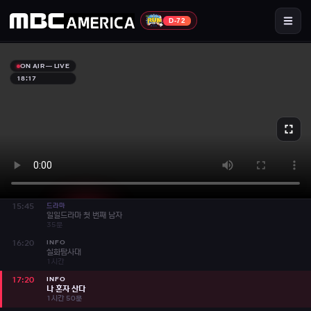
MBC America 라이브 TV
1시간 5분
D-72
INFO
11:05
오은영 리포트 결혼지옥
1시간 40분
뉴스·시사
13:15
ON AIR — LIVE
MBC 뉴스투나잇 (재)
40분
18:17
드라마
13:55
아침드라마 역류
40분
INFO
14:35
신과의 약속
35분
INFO
15:10
신과의 약속
35분
드라마
15:45
일일드라마 첫 번째 남자
35분
INFO
16:20
실화탐사대
라이브 시청
▶ 재생
· 소리와 함께 시작됩니다
1시간
INFO
17:20
나 혼자 산다
1시간 50분